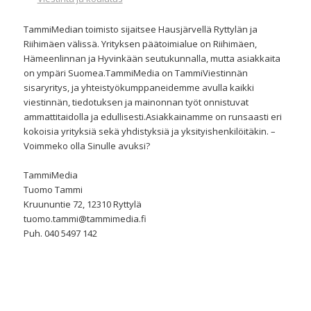
TammiMedian toimisto sijaitsee Hausjärvellä Ryttylän ja
Riihimäen välissä. Yrityksen päätoimialue on Riihimäen,
Hämeenlinnan ja Hyvinkään seutukunnalla, mutta asiakkaita
on ympäri Suomea.
TammiMedia on TammiViestinnän
sisaryritys, ja yhteistyökumppaneidemme avulla kaikki
viestinnän, tiedotuksen ja mainonnan työt onnistuvat
ammattitaidolla ja edullisesti.
Asiakkainamme on runsaasti eri
kokoisia yrityksiä sekä yhdistyksiä ja yksityishenkilöitäkin. –
Voimmeko olla Sinulle avuksi?
TammiMedia
Tuomo Tammi
Kruununtie 72, 12310 Ryttylä
tuomo.tammi@tammimedia.fi
Puh. 040 5497 142