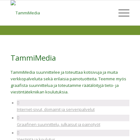
TammiMedia
TammiMedia suunnittelee ja toteuttaa kotisivuja ja muita
verkkopalveluita sekä erilaisia painotuotteita. Teemme myös
graafista suunnittelua ja toteutamme räätälöityjä tieto- ja
viestintätekniikan koulutuksia.
Internet-sivut, domainit ja serveripalvelut
Graafinen suunnittelu, julkaisut ja painotyöt
Viestintä ja koulutus